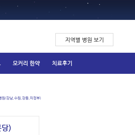
지역별 병원 보기
고
모커리 한약
치료후기
병원(강남,수원,강동,의정부)
분당)