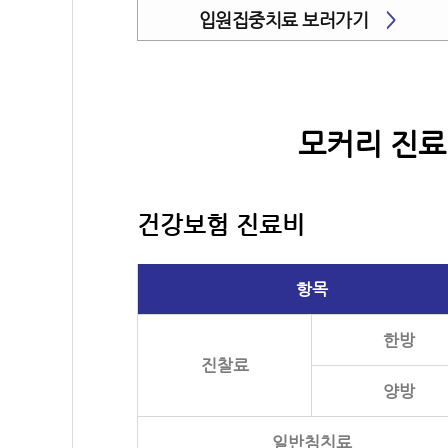
입원집중치료 보러가기
>
모커리 진료
건강보험 진료비
항목
한방
진찰료
양방
일반침치료