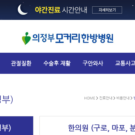
관절질환
수술후 재활
구안와사
교통사
정부)
HOME
>
진료안내
>
비용안내
>
정부)
한의원 (구로, 마포, 