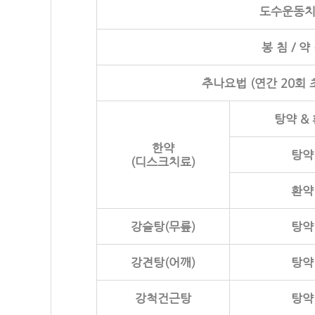
도수운동
봉 침 / 약
추나요법 (연간 20회 
탕약 & 
한약
탕약
(디스크치료)
환약
강슬탕(무릎)
탕약
강견탕(어깨)
탕약
강척건근탕
탕약