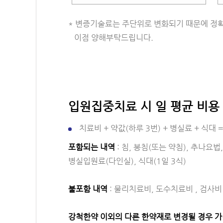
* 변증기술료는 주단위로 변화되기 때문에 정
이점 양해부탁드립니다.
입원집중치료 시 일 평균 비용
치료비 + 약값(하루 3번) + 병실료 + 식대 
포함되는 내역
: 침, 봉침(또는 약침), 추나요법
병실입원료(다인실), 식대(1일 3식)
불포함 내역
: 물리치료비, 도수치료비 , 검사비
강척한약 이외의 다른 한약재로 변경될 경우 가