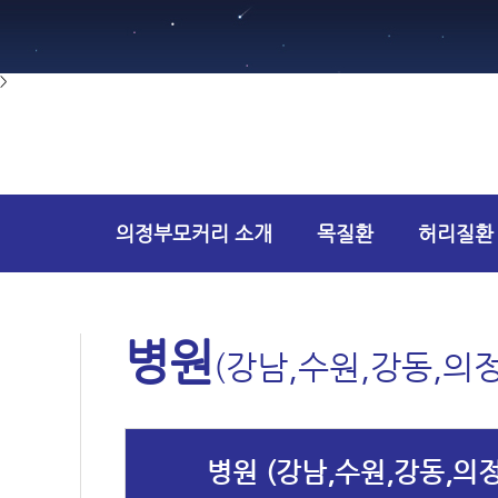
>
의정부모커리 소개
목질환
허리질환
건강상담
병원
(강남,수원,강동,의
병원 (강남,수원,강동,의