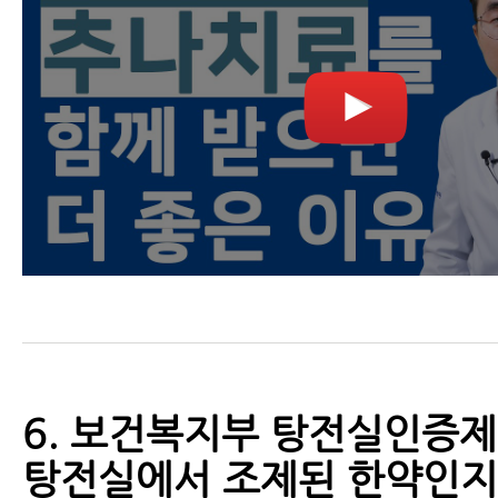
6. 보건복지부 탕전실인증
탕전실에서 조제된 한약인지