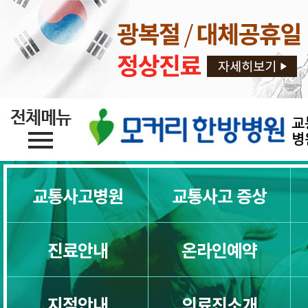
교
병
교통사고병원
교통사고 증상
진료안내
온라인예약
지점안내
의료진소개