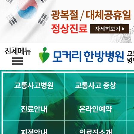
교
병
교통사고병원
교통사고 증상
진료안내
온라인예약
지점안내
의료진소개