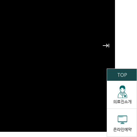
keyboard_tab
TOP
의료진소개
온라인예약