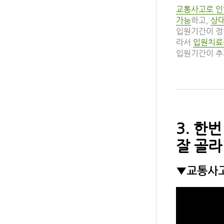
교통사고로 인
가능
하고,
상대
입원기간이 정
라서
입원치료
입원기간이 추
3. 한
잘 골라
▼교통사고