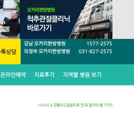
강남 모커리한방병원
1577-2575
의정부 모커리한방병원
031-827-2575
온라인예약
치료후기
지역별 병원 보기
HOME
>
교통사고입원치료 전 꼭 알아야 할 7가지