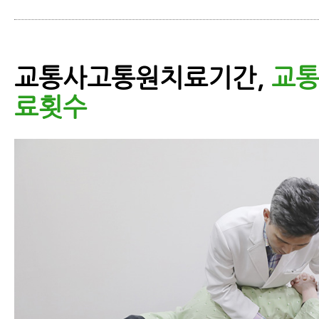
교통사고통원치료기간,
교
료횟수