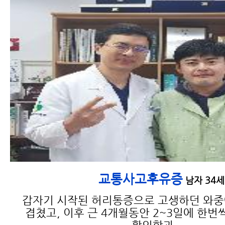
교통사고 한방치료가 필요한
이유와 한방치료의 종류
교통사고후유증
남자 34세
교통사고 검사 종류 및 검사 가
능 부위와 진단
갑자기 시작된 허리통증으로 고생하던 와
겹쳤고, 이후 근 4개월동안 2~3일에 한번