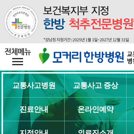
교
병
교통사고병원
교통사고 증상
진료안내
온라인예약
지점안내
의료진소개